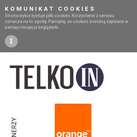
KOMUNIKAT COOKIES
Strona wykorzystuje pliki cookies. Korzystanie z serwisu
oznacza na to zgodę. Pamiętaj, że cookies zostaną zapisane w
pamięci twojej przeglądarki.
X
PARTNERZY