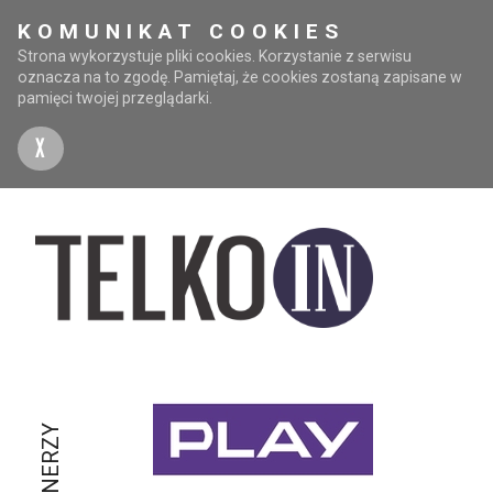
KOMUNIKAT COOKIES
Strona wykorzystuje pliki cookies. Korzystanie z serwisu
oznacza na to zgodę. Pamiętaj, że cookies zostaną zapisane w
pamięci twojej przeglądarki.
X
PARTNERZY