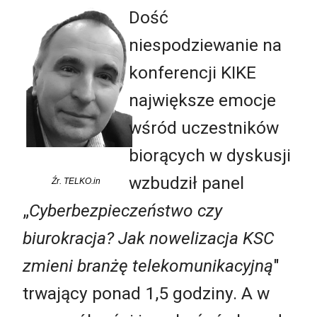
Dość
niespodziewanie na
konferencji KIKE
największe emocje
wśród uczestników
biorących w dyskusji
wzbudził panel
Źr. TELKO.in
„
Cyberbezpieczeństwo czy
biurokracja? Jak nowelizacja KSC
zmieni branżę telekomunikacyjną
"
trwający ponad 1,5 godziny. A w