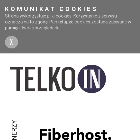
KOMUNIKAT COOKIES
Strona wykorzystuje pliki cookies. Korzystanie z serwisu
oznacza na to zgodę. Pamiętaj, że cookies zostaną zapisane w
pamięci twojej przeglądarki.
X
PARTNERZY