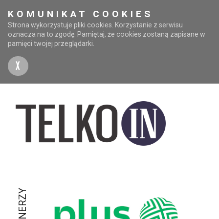
KOMUNIKAT COOKIES
Strona wykorzystuje pliki cookies. Korzystanie z serwisu
oznacza na to zgodę. Pamiętaj, że cookies zostaną zapisane w
pamięci twojej przeglądarki.
X
PARTNERZY