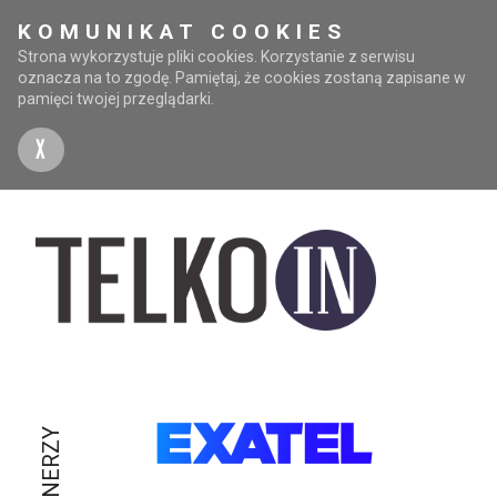
KOMUNIKAT COOKIES
Strona wykorzystuje pliki cookies. Korzystanie z serwisu
oznacza na to zgodę. Pamiętaj, że cookies zostaną zapisane w
pamięci twojej przeglądarki.
X
PARTNERZY