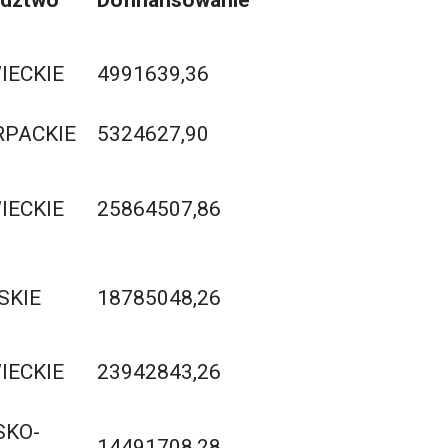
ECKIE
4991639,36
PACKIE
5324627,90
ECKIE
25864507,86
SKIE
18785048,26
ECKIE
23942843,26
SKO-
14491708,28