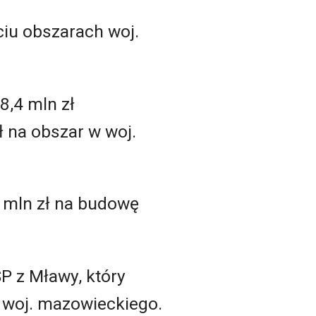
ciu obszarach woj.
8,4 mln zł
ł na obszar w woj.
 mln zł na budowę
ISP z Mławy, który
e woj. mazowieckiego.