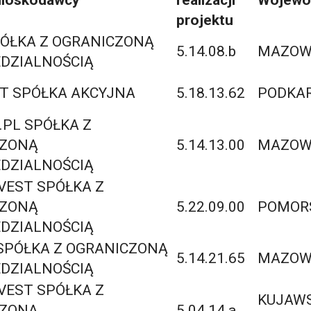
projektu
PÓŁKA Z OGRANICZONĄ
5.14.08.b
MAZOWI
DZIALNOŚCIĄ
ET SPÓŁKA AKCYJNA
5.18.13.62
PODKAR
.PL SPÓŁKA Z
CZONĄ
5.14.13.00
MAZOWI
DZIALNOŚCIĄ
VEST SPÓŁKA Z
CZONĄ
5.22.09.00
POMOR
DZIALNOŚCIĄ
SPÓŁKA Z OGRANICZONĄ
5.14.21.65
MAZOWI
DZIALNOŚCIĄ
VEST SPÓŁKA Z
KUJAW
CZONĄ
5.04.14.a