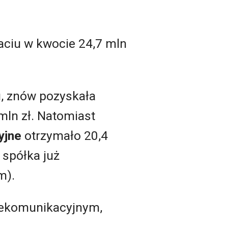
ciu w kwocie 24,7 mln
u, znów pozyskała
mln zł. Natomiast
yjne
otrzymało 20,4
 spółka już
m).
elekomunikacyjnym,