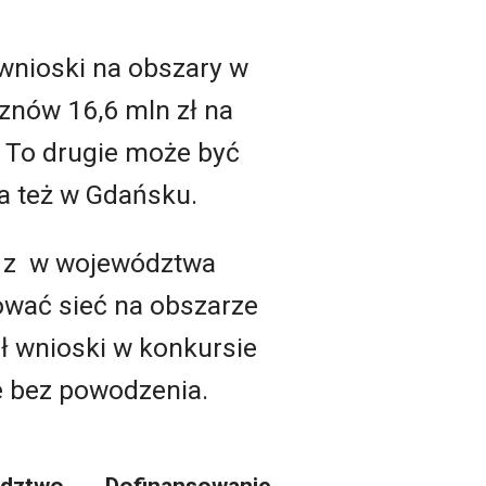
 wnioski na obszary w
 znów 16,6 mln zł na
. To drugie może być
a też w Gdańsku.
P z w województwa
ować sieć na obszarze
ał wnioski w konkursie
le bez powodzenia.
dztwo
Dofinansowanie