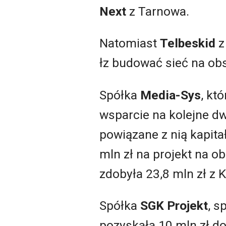
Next
z Tarnowa.
Natomiast
Telbeskid
z
łz budować sieć na ob
Spółka
Media-Sys
, kt
wsparcie na kolejne dw
powiązane z nią kapit
mln zł na projekt na o
zdobyła 23,8 mln zł z 
Spółka
SGK Projekt
, s
pozyskała 10 mln zł d