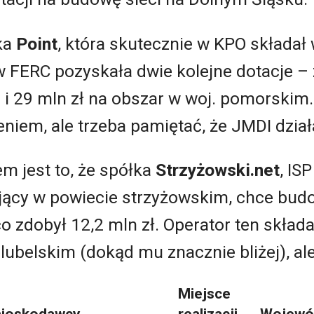
ka
Point
, która skutecznie w KPO składał
w FERC pozyskała dwie kolejne dotacje –
e i 29 mln zł na obszar w woj. pomorskim
iem, ale trzeba pamiętać, że JMDI dział
 jest to, że spółka
Strzyżowski.net
, IS
jący w powiecie strzyżowskim, chce bud
o zdobył 12,2 mln zł. Operator ten skład
lubelskim (dokąd mu znacznie bliżej), a
Miejsce
ioskodawcy
realizacji
Wojewó