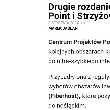
Drugie rozdani
Point i Strzyż
8 STYCZNIA 2024, 16:12
MAREK JAŚLAN
Centrum Projektów Po
kolejnych obszarach k
do ultra-szybkiego in
Przypadły ona z reguły
wyborów obszarów inwe
(Fiberhost),
które pozy
dolnośląskim.