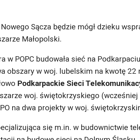
 Nowego Sącza będzie mógł dzieku wspra
szarze Małopolski.
óra w POPC budowała sieć na Podkarpaci
a obszary w woj. lubelskim na kwotę 22 
ałowo
Podkarpackie Sieci Telekomunikac
bszarze woj. świętokrzyskiego (wcześniej
KPO na dwa projekty w woj. świętokrzyski
pecjalizująca się m.in. w budownictwie t
otacji na budowę sieci na Dolnym Śląsku.