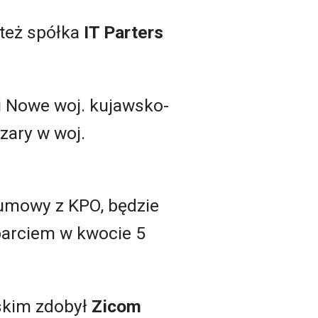
też spółka
IT Parters
i Nowe woj. kujawsko-
zary w woj.
 umowy z KPO, będzie
parciem w kwocie 5
ąskim zdobył
Zicom