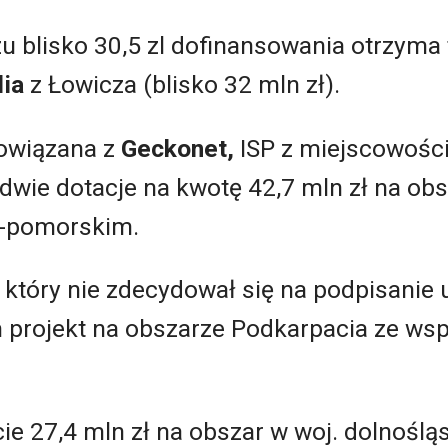
 blisko 30,5 zl dofinansowania otrzyma 
dia
z Łowicza (blisko 32 mln zł).
powiązana z
Geckonet,
ISP z miejscowośc
wie dotacje na kwotę 42,7 mln zł na obs
o-pomorskim.
, który nie zdecydował się na podpisanie
 projekt na obszarze Podkarpacia ze ws
ie 27,4 mln zł na obszar w woj. dolnośl