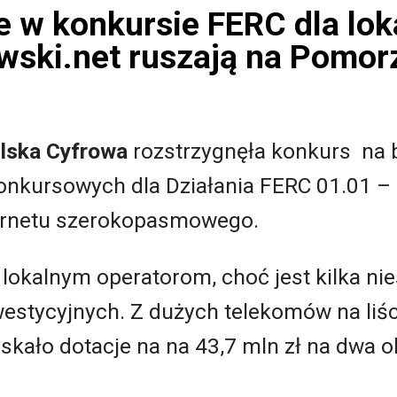
e w konkursie FERC dla lok
owski.net ruszają na Pomor
lska Cyfrowa
rozstrzygnęła konkurs na 
onkursowych dla Działania FERC 01.01 –
ternetu szerokopasmowego.
 lokalnym operatorom, choć jest kilka ni
stycyjnych. Z dużych telekomów na liści
skało dotacje na na 43,7 mln zł na dwa o