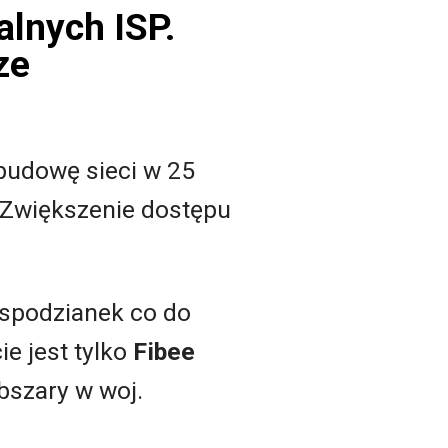
alnych ISP.
ze
budowę sieci w 25
 Zwiększenie dostępu
espodzianek co do
e jest tylko
Fibee
bszary w woj.