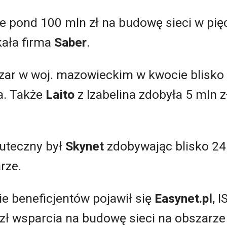
e pond 100 mln zł na budowę sieci w pię
ała firma
Saber
.
zar w woj. mazowieckim w kwocie blisko 
a. Także
Laito
z Izabelina zdobyła 5 mln z
uteczny był
Skynet
zdobywając blisko 24
arze.
ie beneficjentów pojawił się
Easynet.pl
, 
 zł wsparcia na budowę sieci na obszarz