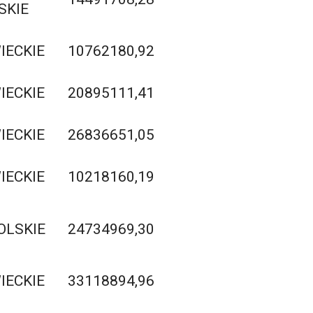
SKIE
ECKIE
10762180,92
ECKIE
20895111,41
ECKIE
26836651,05
ECKIE
10218160,19
OLSKIE
24734969,30
ECKIE
33118894,96