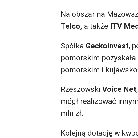
Na obszar na Mazowszu
Telco,
a także
ITV Me
Spółka
Geckoinvest
, 
pomorskim pozyskała d
pomorskim i kujawsk
Rzeszowski
Voice Net
mógł realizować innym
mln zł.
Kolejną dotację w kwoc