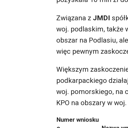
Związana z
JMDI
spół
woj. podlaskim, także 
obszar na Podlasiu, al
więc pewnym zaskoczen
Większym zaskoczeniem
podkarpackiego działa
woj. pomorskiego, na c
KPO na obszary w woj. 
Numer wniosku
o
Nazwa wn