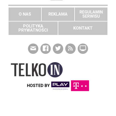
REGULAMIN
O NAS
REKLAMA
SERWISU
POLITYKA
KONTAKT
PRYWATNOŚCI
HOSTED BY