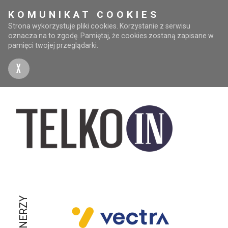
KOMUNIKAT COOKIES
Strona wykorzystuje pliki cookies. Korzystanie z serwisu
oznacza na to zgodę. Pamiętaj, że cookies zostaną zapisane w
pamięci twojej przeglądarki.
X
PARTNERZY