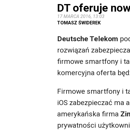
DT oferuje no
17 MARCA 2016, 13:03
TOMASZ ŚWIDEREK
Deutsche Telekom
pod
rozwiązań zabezpiecza
firmowe smartfony i ta
komercyjna oferta będ
Firmowe smartfony i t
iOS zabezpieczać ma a
amerykańska firma
Zi
prywatności użytkowni