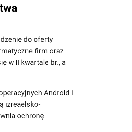
stwa
dzenie do oferty
rmatyczne firm oraz
 w II kwartale br., a
operacyjnych Android i
ą izreaelsko-
pewnia ochronę