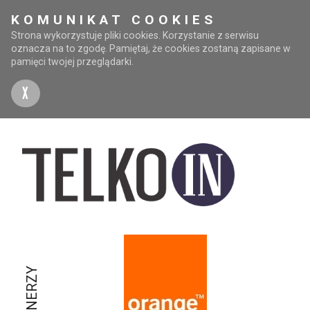
KOMUNIKAT COOKIES
Strona wykorzystuje pliki cookies. Korzystanie z serwisu
oznacza na to zgodę. Pamiętaj, że cookies zostaną zapisane w
pamięci twojej przeglądarki.
X
PARTNERZY