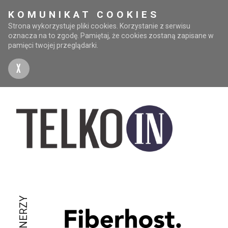
KOMUNIKAT COOKIES
Strona wykorzystuje pliki cookies. Korzystanie z serwisu
oznacza na to zgodę. Pamiętaj, że cookies zostaną zapisane w
pamięci twojej przeglądarki.
X
PARTNERZY