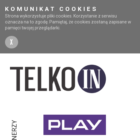
KOMUNIKAT COOKIES
Strona wykorzystuje pliki cookies. Korzystanie z serwisu
oznacza na to zgodę. Pamiętaj, że cookies zostaną zapisane w
pamięci twojej przeglądarki.
X
PARTNERZY