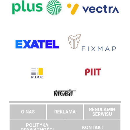
REGULAMIN
O NAS
REKLAMA
SERWISU
POLITYKA
KONTAKT
PRYWATNOŚCI