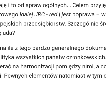
ję i to od spraw ogólnych... Celem przyję
frowego
[dalej JRC - red.] jest
poprawa – w 
ejskich przedsiębiorstw. Szczególnie śr
ę uda?
y, na ile z tego bardzo generalnego doku
olityka wszystkich państw członkowskich
ierać na harmonizacji pomiędzy nimi, a 
ci. Pewnych elementów natomiast w tym