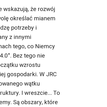
e wskazują, że rozwój
 wolę określać mianem
dzę potrzeby i
any z innymi
mach tego, co Niemcy
4.0". Bez tego nie
czątku wzrostu
iej gospodarki. W JRC
sowanego wątku
uktury. I wreszcie... To
jemy. Są obszary, które