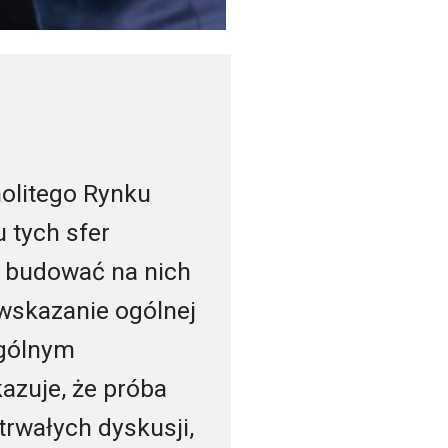
nolitego Rynku
 tych sfer
i budować na nich
wskazanie ogólnej
ogólnym
azuje, że próba
rwałych dyskusji,