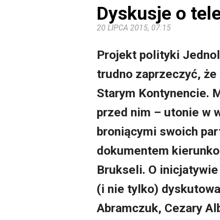
Dyskusje o tel
20 LIPCA 2015, 07:15
Projekt polityki Jedn
trudno zaprzeczyć, ż
Starym Kontynencie. M
przed nim – utonie w 
broniącymi swoich par
dokumentem kierunkow
Brukseli. O inicjatywi
(i nie tylko) dyskutow
Abramczuk, Cezary Alb