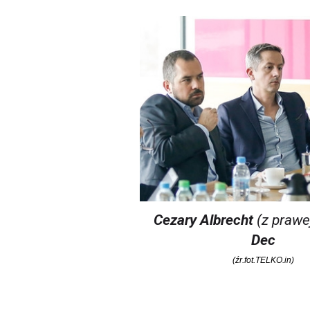
Cezary Albrecht
(z prawej
Dec
(źr.fot.TELKO.in)