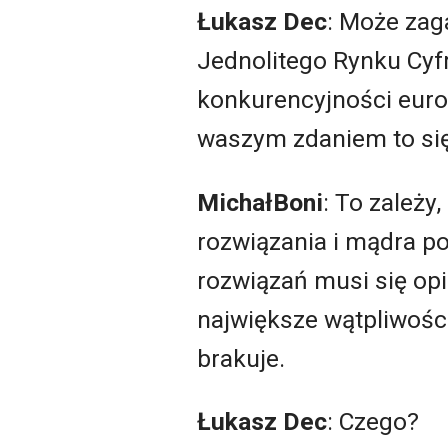
Łukasz Dec
: Może zaga
Jednolitego Rynku Cy
konkurencyjności europ
waszym zdaniem to si
Micha
ł
Boni
: To zależ
rozwiązania i mądra p
rozwiązań musi się op
największe wątpliwoś
brakuje.
Łukasz Dec
: Czego?