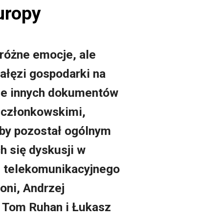
uropy
 różne emocje, ale
łęzi gospodarki na
iele innych dokumentów
i członkowskimi,
 by pozostał ogólnym
 się dyskusji w
ku telekomunikacyjnego
oni, Andrzej
, Tom Ruhan i Łukasz