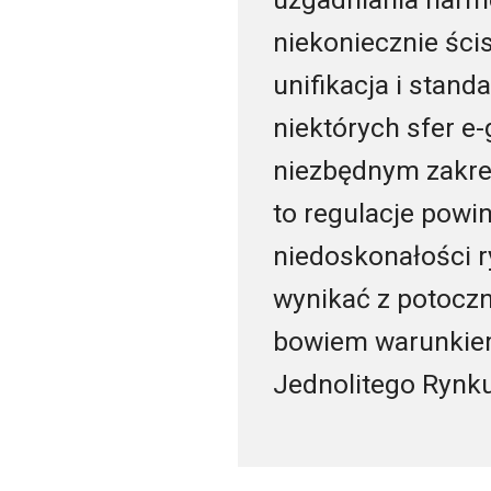
niekoniecznie ści
unifikacja i stan
niektórych sfer e
niezbędnym zakres
to regulacje powi
niedoskonałości r
wynikać z potocz
bowiem warunkiem 
Jednolitego Rynk