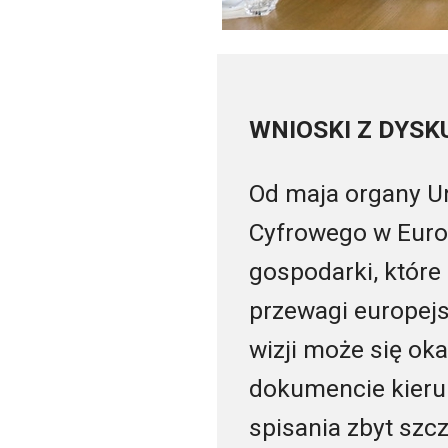
WNIOSKI Z DYSK
Od maja organy Un
Cyfrowego w Europ
gospodarki, które
przewagi europejs
wizji może się ok
dokumencie kieru
spisania zbyt szc