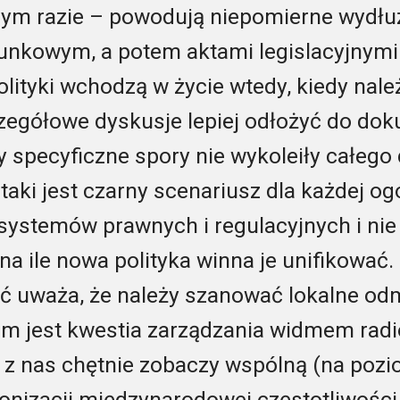
zym razie – powodują niepomierne wydłu
nkowym, a potem aktami legislacyjnymi.
lityki wchodzą w życie wtedy, kiedy należ
czegółowe dyskusje lepiej odłożyć do d
y specyficzne spory nie wykoleiły całeg
aki jest czarny scenariusz dla każdej ogó
 systemów prawnych i regulacyjnych i ni
na ile nowa polityka winna je unifikować.
ęść uważa, że należy szanować lokalne od
m jest kwestia zarządzania widmem rad
 z nas chętnie zobaczy wspólną (na pozio
nizacji międzynarodowej częstotliwości, 