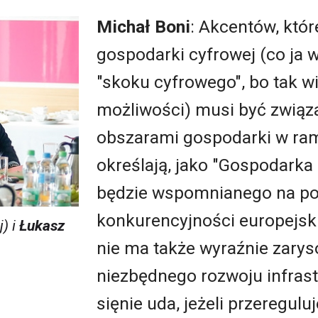
Michał Boni
: Akcentów, któr
gospodarki cyfrowej (co ja
"skoku cyfrowego", bo tak wi
możliwości) musi być związ
obszarami gospodarki w ra
określają, jako "Gospodarka 
będzie wspomnianego na po
konkurencyjności europejsk
) i
Łukasz
nie ma także wyraźnie zary
niezbędnego rozwoju infrastr
sięnie uda, jeżeli przeregulu