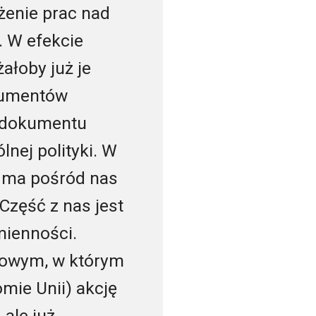
żenie prac nad
 W efekcie
ałoby już je
okumentów
o dokumentu
lnej polityki. W
e ma pośród nas
 Część z nas jest
mienności.
iowym, w którym
mie Unii) akcję
ale już