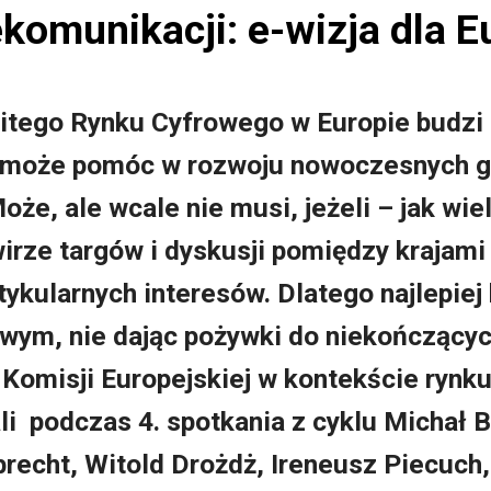
ekomunikacji: e-wizja dla E
olitego Rynku Cyfrowego w Europie budzi
e może pomóc w rozwoju nowoczesnych ga
oże, ale wcale nie musi, jeżeli – jak w
wirze targów i dyskusji pomiędzy krajam
tykularnych interesów. Dlatego najlepiej
ym, nie dając pożywki do niekończących
e Komisji Europejskiej w kontekście ryn
ali podczas 4. spotkania z cyklu Michał B
recht, Witold Drożdż, Ireneusz Piecuch