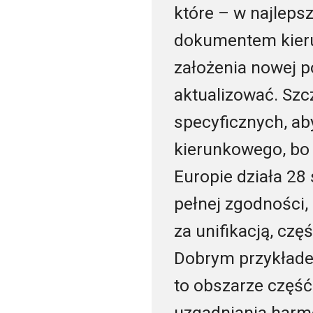
które – w najleps
dokumentem kieru
założenia nowej po
aktualizować. Sz
specyficznych, ab
kierunkowego, bo t
Europie działa 28
pełnej zgodności, 
za unifikacją, cz
Dobrym przykłade
to obszarze część
uzgadniania harmo