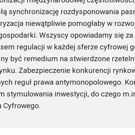
słą synchronizację rozdysponowania pas
daryzacja niewątpliwie pomogłaby w rozwo
-gospodarki. Wszyscy opowiadamy się za
em regulacji w każdej sferze cyfrowej g
nny być remedium na stwierdzone rzeteln
ynku. Zabezpieczenie konkurencji rynko
nych reguł prawa antymonopolowego. Kon
stymulowania inwestycji, do czego m.in
u Cyfrowego.