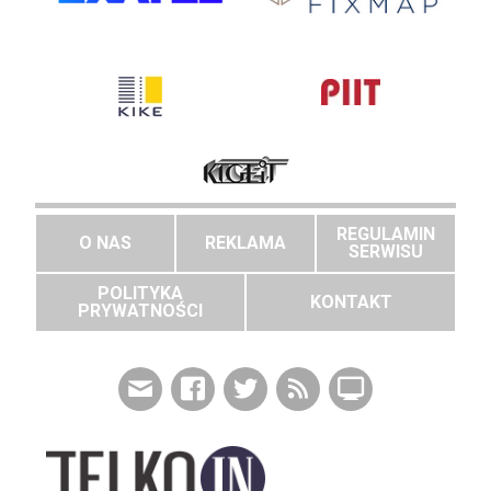
REGULAMIN
O NAS
REKLAMA
SERWISU
POLITYKA
KONTAKT
PRYWATNOŚCI