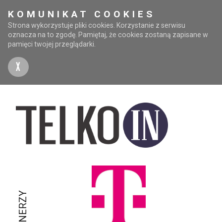
KOMUNIKAT COOKIES
Strona wykorzystuje pliki cookies. Korzystanie z serwisu
oznacza na to zgodę. Pamiętaj, że cookies zostaną zapisane w
pamięci twojej przeglądarki.
X
PARTNERZY