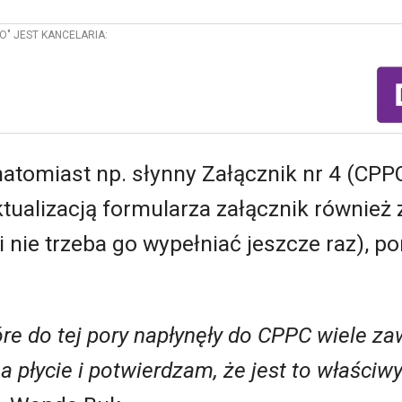
O" JEST KANCELARIA:
tomiast np. słynny Załącznik nr 4 (CPP
tualizacją formularza załącznik również
 nie trzeba go wypełniać jeszcze raz), p
e do tej pory napłynęły do CPPC wiele zaw
na płycie i potwierdzam, że jest to właści