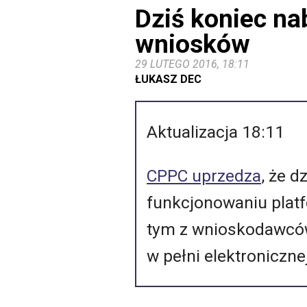
Dziś koniec na
wniosków
29 LUTEGO 2016, 18:11
ŁUKASZ DEC
Aktualizacja 18:11
CPPC uprzedza
, że 
funkcjonowaniu platf
tym z wnioskodawców
w pełni elektronicznej