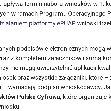
:00 upływa termin naboru wniosków w 1. 
jnych w ramach Programu Operacyjnego P
ziałaniem platformy ePUAP
wnioski trze
wanych podpisów elektronicznych mogą 
raz z kompletem załączników i sumą kon
rzy nie mogą uwierzytelnić aplikacji kw
sek oraz wszystkie załączniki, które – 
 – wymagają podpisu wnioskodawcy. Jak
ektów Polska Cyfrowa
, które organizuje 
niosku.