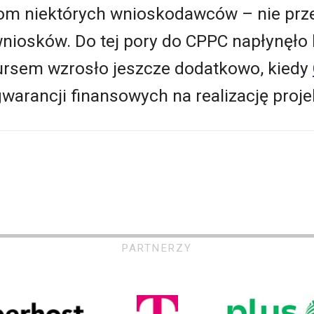
om niektórych wnioskodawców – nie prze
niosków. Do tej pory do CPPC napłynęło ki
ursem wzrosło jeszcze dodatkowo, kiedy
warancji finansowych na realizację proje
PARTNERZY