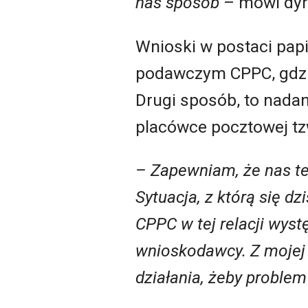
nas sposób
– mówi dyr
Wnioski w postaci papi
podawczym CPPC, gdzie
Drugi sposób, to nadan
placówce pocztowej tzw
– Zapewniam, że nas t
Sytuacja, z którą się d
CPPC w tej relacji wyst
wnioskodawcy. Z mojej
działania, żeby problem