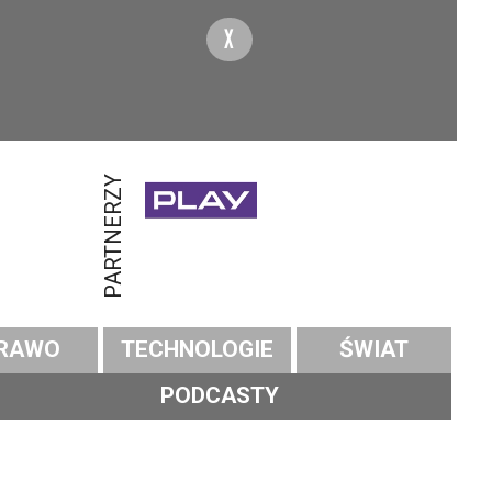
X
PARTNERZY
RAWO
TECHNOLOGIE
ŚWIAT
PODCASTY