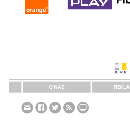
O NAS
REKL