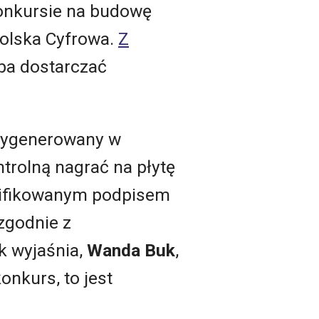
konkursie na budowę
olska Cyfrowa.
Z
ba dostarczać
wygenerowany w
trolną nagrać na płytę
alifikowanym podpisem
zgodnie z
 wyjaśnia,
Wanda Buk
,
konkurs, to jest