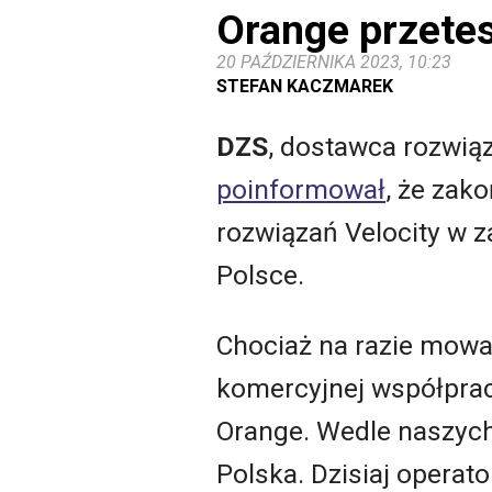
Orange przete
20 PAŹDZIERNIKA 2023, 10:23
STEFAN KACZMAREK
DZS
, dostawca rozwią
poinformował
, że zak
rozwiązań Velocity w 
Polsce.
Chociaż na razie mowa j
komercyjnej współprac
Orange. Wedle naszych
Polska. Dzisiaj operato