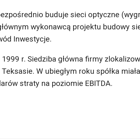
zpośrednio buduje sieci optyczne (wygr
t głównym wykonawcą projektu budowy sie
wód Inwestycje.
 1999 r. Siedziba główna firmy zlokalizo
w Teksasie. W ubiegłym roku spółka miał
larów straty na poziomie EBITDA.