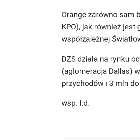
Orange zarówno sam be
KPO), jak również jes
współzależnej Światło
DZS działa na rynku od
(aglomeracja Dallas) 
przychodów i 3 mln do
wsp. ł.d.