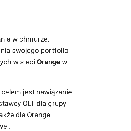
ania w chmurze,
nia swojego portfolio
ych w sieci
Orange
w
że celem jest nawiązanie
stawcy OLT dla grupy
akże dla Orange
wei.