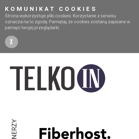
KOMUNIKAT COOKIES
Strona wykorzystuje pliki cookies. Korzystanie z serwisu
oznacza na to zgodę. Pamiętaj, że cookies zostaną zapisane w
pamięci twojej przeglądarki.
X
PARTNERZY