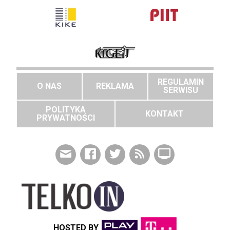
REGULAMIN
O NAS
REKLAMA
SERWISU
POLITYKA
KONTAKT
PRYWATNOŚCI
HOSTED BY