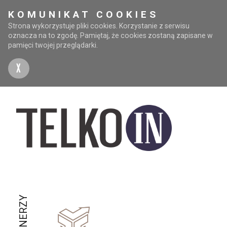
KOMUNIKAT COOKIES
Strona wykorzystuje pliki cookies. Korzystanie z serwisu
oznacza na to zgodę. Pamiętaj, że cookies zostaną zapisane w
pamięci twojej przeglądarki.
X
PARTNERZY