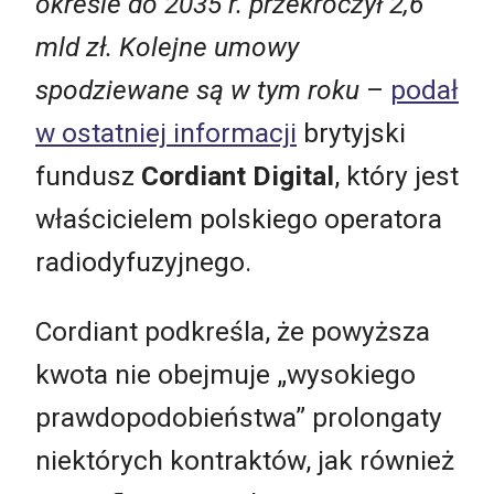
okresie do 2035 r. przekroczył 2,6
mld zł. Kolejne umowy
spodziewane są w tym roku
–
podał
w ostatniej informacji
brytyjski
fundusz
Cordiant Digital
, który jest
właścicielem polskiego operatora
radiodyfuzyjnego.
Cordiant podkreśla, że powyższa
kwota nie obejmuje „wysokiego
prawdopodobieństwa” prolongaty
niektórych kontraktów, jak również