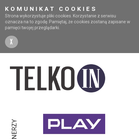
KOMUNIKAT COOKIES
Strona wykorzystuje pliki cookies. Korzystanie z serwisu
oznacza na to zgodę. Pamiętaj, że cookies zostaną zapisane w
pamięci twojej przeglądarki.
X
PARTNERZY