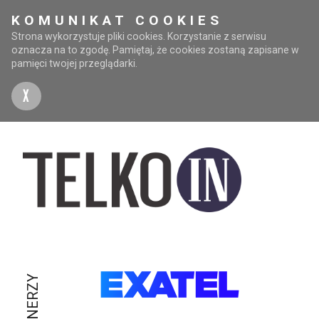
KOMUNIKAT COOKIES
Strona wykorzystuje pliki cookies. Korzystanie z serwisu
oznacza na to zgodę. Pamiętaj, że cookies zostaną zapisane w
pamięci twojej przeglądarki.
X
PARTNERZY