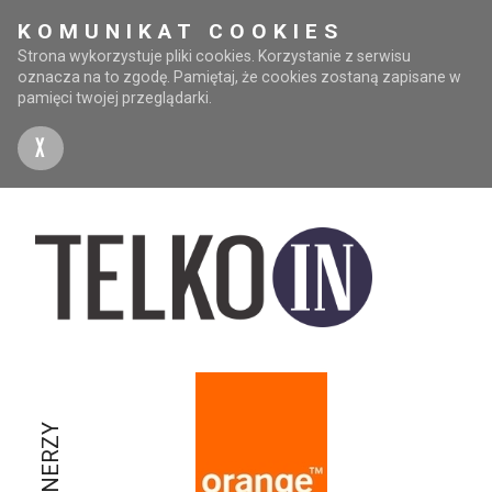
KOMUNIKAT COOKIES
Strona wykorzystuje pliki cookies. Korzystanie z serwisu
oznacza na to zgodę. Pamiętaj, że cookies zostaną zapisane w
pamięci twojej przeglądarki.
X
PARTNERZY