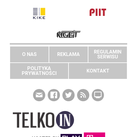
REGULAMIN
O NAS
REKLAMA
SERWISU
POLITYKA
KONTAKT
PRYWATNOŚCI