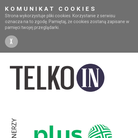
KOMUNIKAT COOKIES
Strona wykorzystuje pliki cookies. Korzystanie z serwisu
oznacza na to zgodę. Pamiętaj, że cookies zostaną zapisane w
pamięci twojej przeglądarki.
X
PARTNERZY