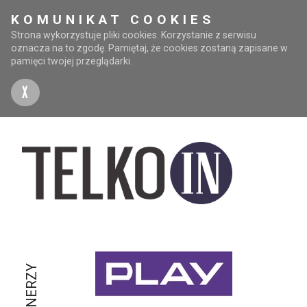
KOMUNIKAT COOKIES
Strona wykorzystuje pliki cookies. Korzystanie z serwisu
oznacza na to zgodę. Pamiętaj, że cookies zostaną zapisane w
pamięci twojej przeglądarki.
X
PARTNERZY