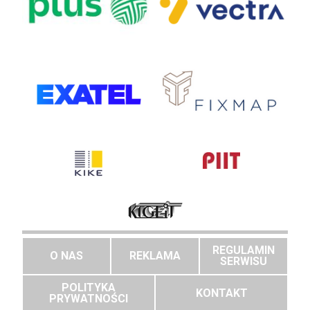
REGULAMIN
O NAS
REKLAMA
SERWISU
POLITYKA
KONTAKT
PRYWATNOŚCI