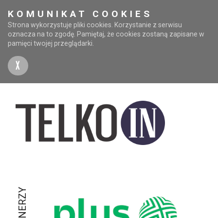
KOMUNIKAT COOKIES
Strona wykorzystuje pliki cookies. Korzystanie z serwisu
oznacza na to zgodę. Pamiętaj, że cookies zostaną zapisane w
pamięci twojej przeglądarki.
X
PARTNERZY