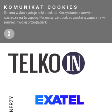
KOMUNIKAT COOKIES
Strona wykorzystuje pliki cookies. Korzystanie z serwisu
oznacza na to zgodę. Pamiętaj, że cookies zostaną zapisane w
pamięci twojej przeglądarki.
X
PARTNERZY