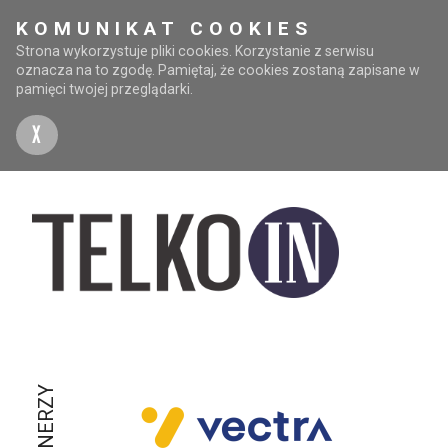
KOMUNIKAT COOKIES
Strona wykorzystuje pliki cookies. Korzystanie z serwisu
oznacza na to zgodę. Pamiętaj, że cookies zostaną zapisane w
pamięci twojej przeglądarki.
X
PARTNERZY