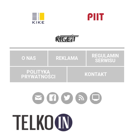
REGULAMIN
O NAS
REKLAMA
SERWISU
POLITYKA
KONTAKT
PRYWATNOŚCI