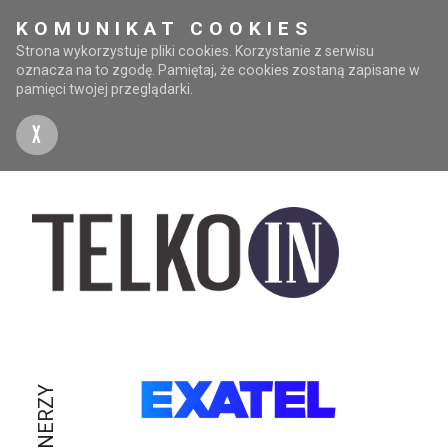
KOMUNIKAT COOKIES
Strona wykorzystuje pliki cookies. Korzystanie z serwisu
oznacza na to zgodę. Pamiętaj, że cookies zostaną zapisane w
pamięci twojej przeglądarki.
X
PARTNERZY