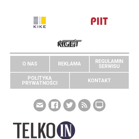
REGULAMIN
O NAS
REKLAMA
SERWISU
POLITYKA
KONTAKT
PRYWATNOŚCI