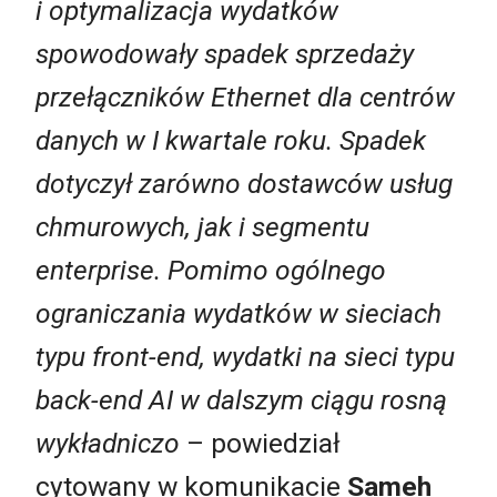
i optymalizacja wydatków
spowodowały spadek sprzedaży
przełączników Ethernet d
la
centrów
danych w
I
kwartale roku. Spadek
dotyczył zarówno dostawców usług
chmurowych
, jak i segment
u
enterprise
. Pomimo ogólnego
ogranicz
a
nia wydatków w sieci
ach
typu front-end, wydatki na sieci typu
back-end AI w dalszym ciągu rosną
wykładniczo
– powiedział
cytowany w komunikacie
Sameh