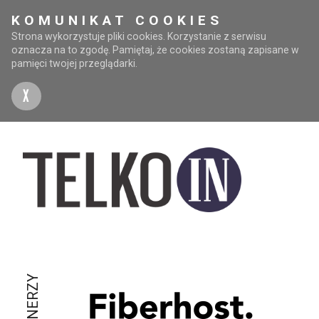
KOMUNIKAT COOKIES
Strona wykorzystuje pliki cookies. Korzystanie z serwisu
oznacza na to zgodę. Pamiętaj, że cookies zostaną zapisane w
pamięci twojej przeglądarki.
X
PARTNERZY