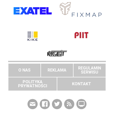
REGULAMIN
O NAS
REKLAMA
SERWISU
POLITYKA
KONTAKT
PRYWATNOŚCI