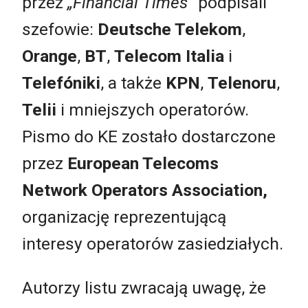
przez
„Financial Times”
podpisali
szefowie:
Deutsche Telekom
,
Orange
,
BT
,
Telecom Italia
i
Telefóniki
, a także
KPN
,
Telenoru
,
Telii
i mniejszych operatorów.
Pismo do KE zostało dostarczone
przez
European Telecoms
Network Operators Association,
organizację reprezentującą
interesy operatorów zasiedziałych.
Autorzy listu zwracają uwagę, że