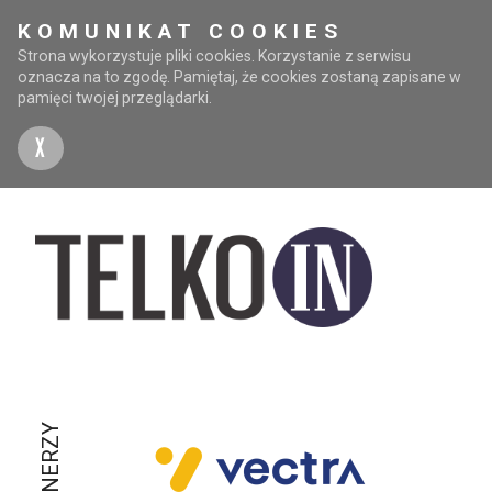
KOMUNIKAT COOKIES
Strona wykorzystuje pliki cookies. Korzystanie z serwisu
oznacza na to zgodę. Pamiętaj, że cookies zostaną zapisane w
pamięci twojej przeglądarki.
X
PARTNERZY