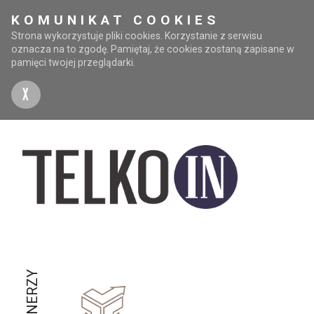
KOMUNIKAT COOKIES
Strona wykorzystuje pliki cookies. Korzystanie z serwisu
oznacza na to zgodę. Pamiętaj, że cookies zostaną zapisane w
pamięci twojej przeglądarki.
X
PARTNERZY