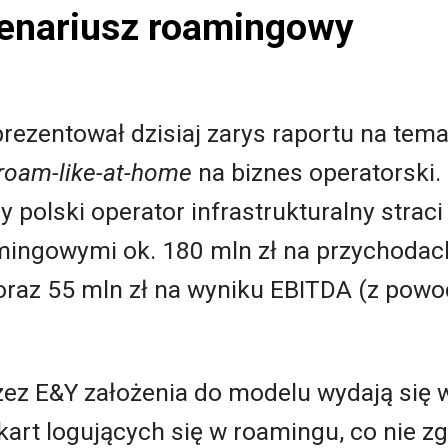
cenariusz roamingowy
rezentował dzisiaj zarys raportu na tem
roam-like-at-home
na biznes operatorski.
y polski operator infrastrukturalny strac
mingowymi ok. 180 mln zł na przychoda
 oraz 55 mln zł na wyniku EBITDA (z pow
zez E&Y założenia do modelu wydają się
kart logujących się w roamingu, co nie zg