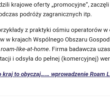
dzili krajowe oferty „promocyjne”, zaczę
dczas podróży zagranicznych itp.
przykłady z praktyki ośmiu operatorów w
orów w krajach Wspólnego Obszaru Gosp
ć
roam-like-at-home
. Firma badawcza uzas
cji i odsyła do pełnej (komercyjnej) wers
 kraj to obyczaj…… wprowadzenie Roam L