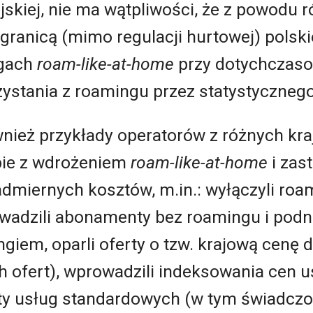
skiej, nie ma wątpliwości, że z powodu 
 granicą (mimo regulacji hurtowej) polsk
ugach
roam-like-at-home
przy dotychczaso
rzystania z roamingu przez statystycznego
nież przykłady operatorów z różnych kra
obie z wdrożeniem
roam-like-at-home
i zas
nadmiernych kosztów, m.in.: wyłączyli ro
owadzili abonamenty bez roamingu i podn
iem, oparli oferty o tzw. krajową cenę d
h ofert), wprowadzili indeksowania cen 
kiety usług standardowych (w tym świadc