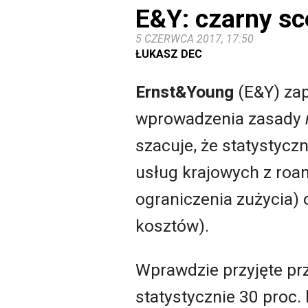
E&Y: czarny s
5 CZERWCA 2017, 17:50
ŁUKASZ DEC
Ernst&Young
(E&Y) zap
wprowadzenia zasady
szacuje, że statystyczn
usług krajowych z roa
ograniczenia zużycia)
kosztów).
Wprawdzie przyjęte pr
statystycznie 30 proc. 