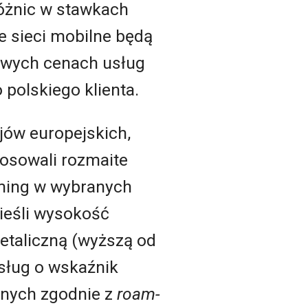
różnic w stawkach
ie sieci mobilne będą
wych cenach usług
 polskiego klienta.
jów europejskich,
tosowali rozmaite
aming w wybranych
ieśli wysokość
etaliczną (wyższą od
usług o wskaźnik
zonych zgodnie z
roam-