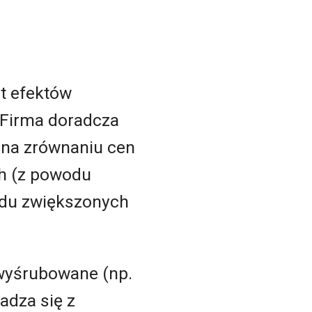
at efektów
 Firma doradcza
i na zrównaniu cen
ch (z powodu
odu zwiększonych
 wyśrubowane (np.
adza się z