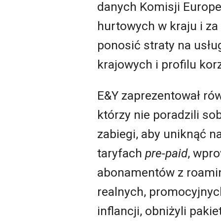
danych Komisji Europej
hurtowych w kraju i za
ponosić straty na usł
krajowych i profilu ko
E&Y zaprezentował rów
którzy nie poradzili s
zabiegi, aby uniknąć 
taryfach
pre-paid
, wpr
abonamentów z roaming
realnych, promocyjnyc
inflancji, obniżyli pa