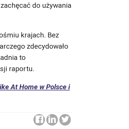
li zachęcać do używania
 ośmiu krajach. Bez
odarczego zdecydowało
adnia to
ji raportu.
ike At Home w Polsce i