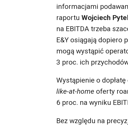
informacjami podawany
raportu
Wojciech Pyte
na EBITDA trzeba szaco
E&Y osiągają dopiero p
mogą wystąpić operato
3 proc. ich przychodów
Wystąpienie o dopłatę
like-at-home
oferty roa
6 proc. na wyniku EBIT
Bez względu na precyz