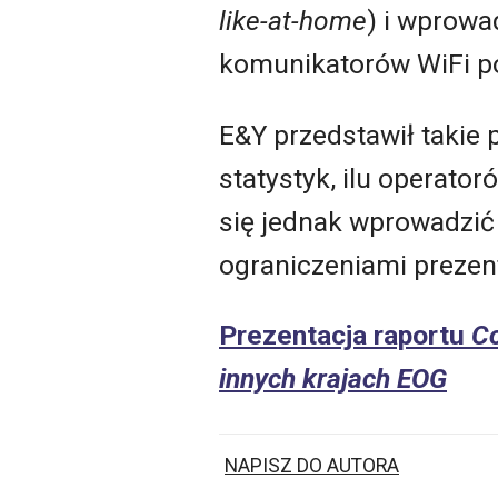
like-at-home
) i wprowa
komunikatorów WiFi po
E&Y przedstawił takie 
statystyk, ilu operat
się jednak wprowadzi
ograniczeniami prezenta
Prezentacja raportu
Co
innych krajach EOG
NAPISZ DO AUTORA