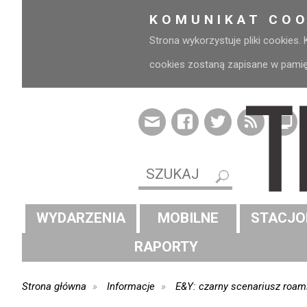
KOMUNIKAT COO
Strona wykorzystuje pliki cookies.
cookies zostaną zapisane w pamięci
WYDARZENIA
MOBILNE
STACJO
RAPORTY
Strona główna
Informacje
E&Y: czarny scenariusz roa