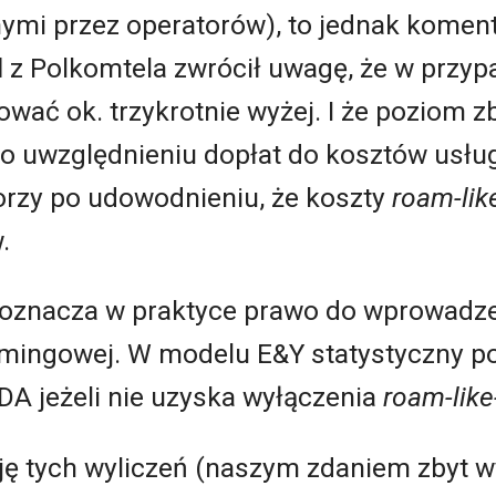
mi przez operatorów), to jednak koment
l
z Polkomtela zwrócił uwagę, że w przypa
wać ok. trzykrotnie wyżej. I że poziom 
o uwzględnieniu dopłat do kosztów usługi
rzy po udowodnieniu, że koszty
roam-lik
.
 oznacza w praktyce prawo do wprowadzen
mingowej. W modelu E&Y statystyczny pols
DA jeżeli nie uzyska wyłączenia
roam-lik
ję tych wyliczeń (naszym zdaniem zbyt w