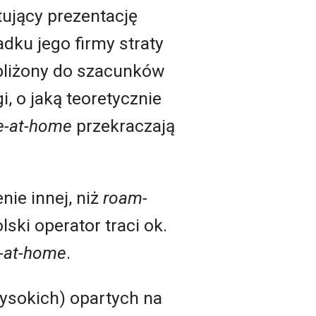
ujący prezentację
dku jego firmy straty
zbliżony do szacunków
, o jaką teoretycznie
e-at-home
przekraczają
ie innej, niż
roam-
ki operator traci ok.
e-at-home
.
ysokich) opartych na