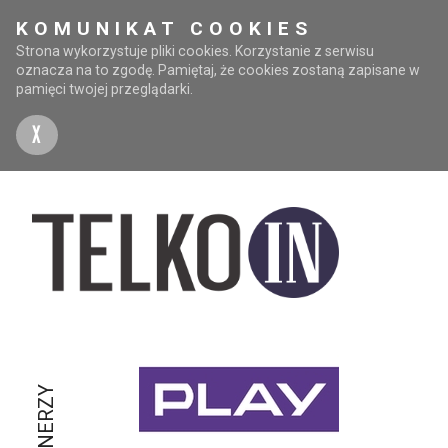
KOMUNIKAT COOKIES
Strona wykorzystuje pliki cookies. Korzystanie z serwisu
oznacza na to zgodę. Pamiętaj, że cookies zostaną zapisane w
pamięci twojej przeglądarki.
X
PARTNERZY