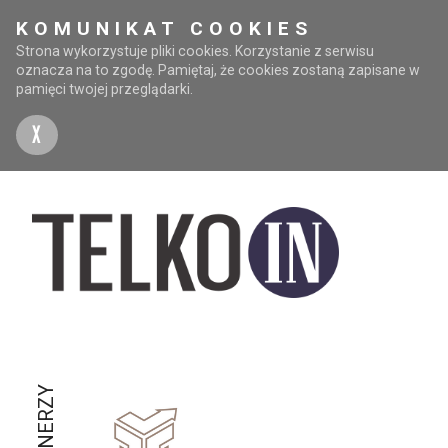
KOMUNIKAT COOKIES
Strona wykorzystuje pliki cookies. Korzystanie z serwisu
oznacza na to zgodę. Pamiętaj, że cookies zostaną zapisane w
pamięci twojej przeglądarki.
X
PARTNERZY