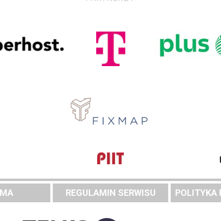
AMA
REGULAMIN SERWISU
POLITYKA