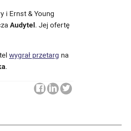
 i Ernst & Young
cza
Audytel
. Jej ofertę
tel
wygrał przetarg
na
ka
.