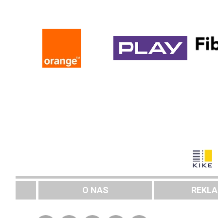
O NAS
REKL