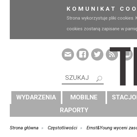
KOMUNIKAT COO
Strona wykorzystuje pliki cookies.
cookies zostaną zapisane w pamięci
WYDARZENIA
MOBILNE
STACJO
RAPORTY
Strona główna
Częstotliwości
Ernst&Young wyceni zas