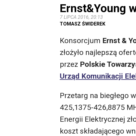
Ernst&Young w
7 LIPCA 2016, 20:13
TOMASZ ŚWIDEREK
Konsorcjum
Ernst & Y
złożyło najlepszą ofe
przez
Polskie Towarzys
Urząd Komunikacji Ele
Przetarg na biegłego 
425,1375-426,8875 MHz
Energii Elektrycznej z
koszt składającego wn