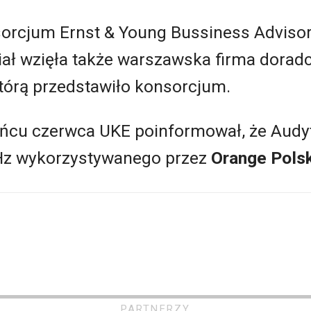
orcjum Ernst & Young Bussiness Advisory
iał wzięła także warszawska firma dorad
 którą przedstawiło konsorcjum.
ońcu czerwca UKE poinformował, że Audy
z wykorzystywanego przez
Orange Pols
PARTNERZY