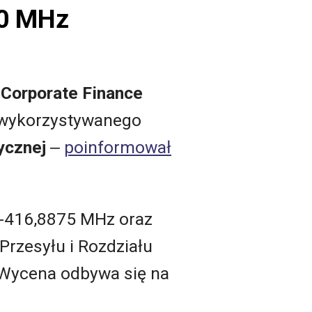
20 MHz
 Corporate Finance
a wykorzystywanego
ycznej
‒
poinformował
5-416,8875 MHz oraz
rzesyłu i Rozdziału
. Wycena odbywa się na