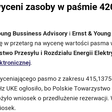
yceni zasoby w paśmie 4
oung Bussiness Advisory
i
Ernst & Young
rtę w przetarg na wycenę wartości pasm
two Przesyłu i Rozdziału Energii Elektr
ktronicznej
.
wyceniającego pasmo z zakresu 415,137
 UKE ogłosiło, bo Polskie Towarzystwo P
łożyło wniosek o przedłużenie rezerwacji
iosek.