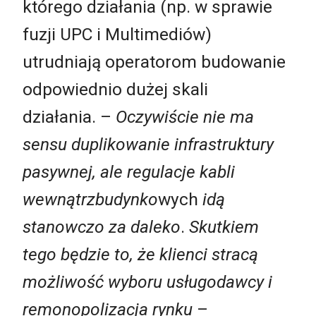
którego działania (np. w sprawie
fuzji UPC i Multimediów)
utrudniają operatorom budowanie
odpowiednio dużej skali
działania. –
Oczywiście nie ma
sensu duplikowanie infrastruktury
pasywnej, ale regulacje kabli
wewnątrzbudynko
wych
idą
stanowczo za daleko
.
Skutkiem
tego będzie
to, że klienci stracą
możliwość wyboru usługodawcy i
remonopolizacja rynku
–