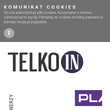
KOMUNIKAT COOKIES
Strona wykorzystuje pliki cookies. Korzystanie z serwisu
oznacza na to zgodę. Pamiętaj, że cookies zostaną zapisane w
pamięci twojej przeglądarki.
X
PARTNERZY