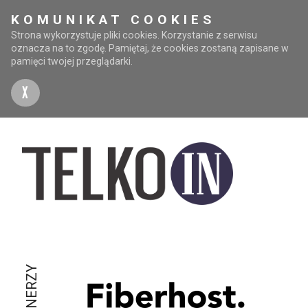
KOMUNIKAT COOKIES
Strona wykorzystuje pliki cookies. Korzystanie z serwisu
oznacza na to zgodę. Pamiętaj, że cookies zostaną zapisane w
pamięci twojej przeglądarki.
X
PARTNERZY