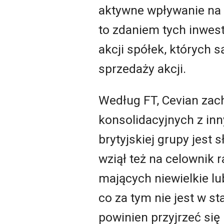
aktywne wpływanie na s
to zdaniem tych inwes
akcji spółek, których 
sprzedaży akcji.
Według FT, Cevian zac
konsolidacyjnych z in
brytyjskiej grupy jest s
wziął też na celownik 
mających niewielkie l
co za tym nie jest w s
powinien przyjrzeć si