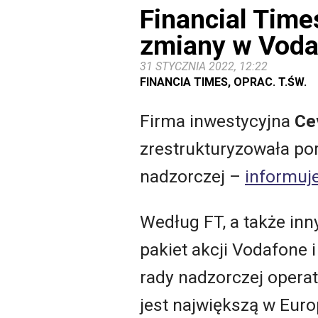
Financial Time
zmiany w Vod
31 STYCZNIA 2022, 12:22
FINANCIA TIMES, OPRAC. T.ŚW.
Firma inwestycyjna
Ce
zrestrukturyzowała por
nadzorczej –
informuje
Według FT, a także in
pakiet akcji Vodafone 
rady nadzorczej opera
jest największą w Euro