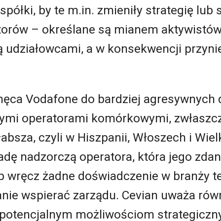
półki, by te m.in. zmieniły strategię lub
torów – określane są mianem aktywistó
są udziałowcami, a w konsekwencji przyni
hęca Vodafone do bardziej agresywnych 
nymi operatorami komórkowymi, zwłaszcz
łabsza, czyli w Hiszpanii, Włoszech i Wiel
radę nadzorczą operatora, która jego zda
ub wręcz żadne doświadczenie w branży t
tanie wspierać zarządu. Cevian uważa rów
ę potencjalnym możliwościom strategiczn