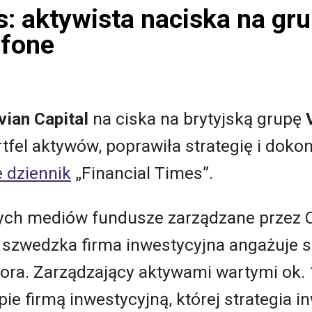
s: aktywista naciska na gr
afone
vian Capital
na ciska na brytyjską grupę
tfel aktywów, poprawiła strategię i doko
 dziennik
„Financial Times”.
nych mediów fundusze zarządzane przez Ce
i szwedzka firma inwestycyjna angażuje s
tora. Zarządzający aktywami wartymi ok.
pie firmą inwestycyjną, której strategia 