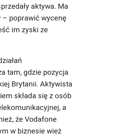
 sprzedały aktywa. Ma
w – poprawić wycenę
eść im zyski ze
działań
a tam, gdzie pozycja
kiej Brytanii. Aktywista
niem składa się z osób
elekomunikacyjnej, a
nież, że Vodafone
ym w biznesie wież