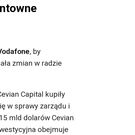
untowne
Vodafone
, by
nała zmian w radzie
vian Capital kupiły
ię w sprawy zarządu i
 15 mld dolarów Cevian
inwestycyjna obejmuje