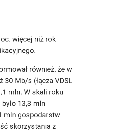
oc. więcej niż rok
ikacyjnego.
formował również, że w
niż 30 Mb/s (łącza VDSL
3,1 mln. W skali roku
 było 13,3 mln
,1 mln gospodarstw
ść skorzystania z