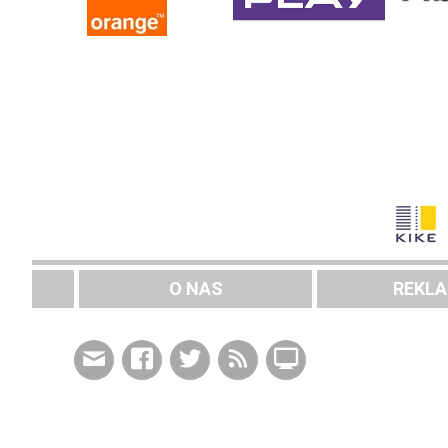
O NAS
REKL