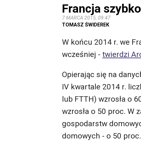
Francja szybko
7 MARCA 2015, 09:47
TOMASZ ŚWIDEREK
W końcu 2014 r. we Fran
wcześniej -
twierdzi A
Opierając się na dany
IV kwartale 2014 r. li
lub FTTH) wzrosła o 600
wzrosła o 50 proc. W z
gospodarstw domowych,
domowych - o 50 proc. 