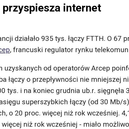
 przyspiesza internet
cji działało 935 tys. łączy FTTH. O 67 pr
rcep
, francuski regulator rynku telekomun
ch uzyskanych od operatorów Arcep poin
czba łączy o przepływności nie mniejszej 
 tys. i na koniec grudnia ub.r. sięgnęła 
asięgu superszybkich łączy (od 30 Mb/s)
 o 20 proc. więcej niż rok wcześniej. 4
więcej niż rok wcześniej - miało możliwo