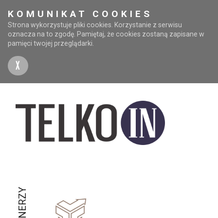
KOMUNIKAT COOKIES
Strona wykorzystuje pliki cookies. Korzystanie z serwisu
oznacza na to zgodę. Pamiętaj, że cookies zostaną zapisane w
pamięci twojej przeglądarki.
X
PARTNERZY