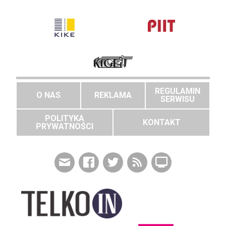
REGULAMIN
O NAS
REKLAMA
SERWISU
POLITYKA
KONTAKT
PRYWATNOŚCI