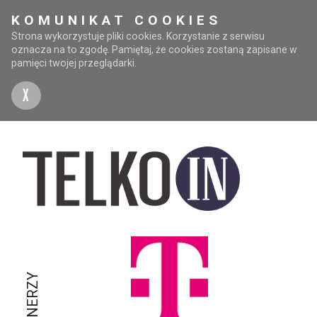
KOMUNIKAT COOKIES
Strona wykorzystuje pliki cookies. Korzystanie z serwisu
oznacza na to zgodę. Pamiętaj, że cookies zostaną zapisane w
pamięci twojej przeglądarki.
X
PARTNERZY