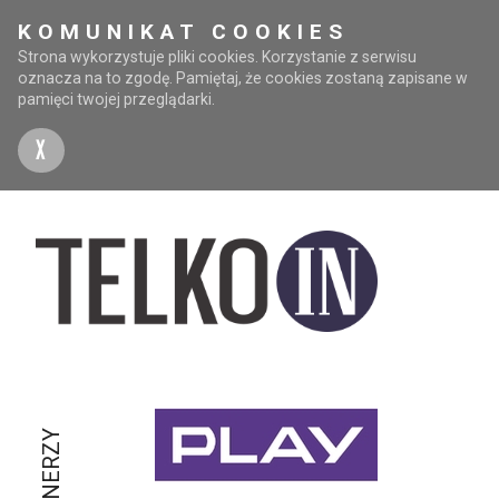
KOMUNIKAT COOKIES
Strona wykorzystuje pliki cookies. Korzystanie z serwisu
oznacza na to zgodę. Pamiętaj, że cookies zostaną zapisane w
pamięci twojej przeglądarki.
X
PARTNERZY