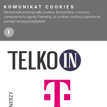
KOMUNIKAT COOKIES
Strona wykorzystuje pliki cookies. Korzystanie z serwisu
oznacza na to zgodę. Pamiętaj, że cookies zostaną zapisane w
pamięci twojej przeglądarki.
X
PARTNERZY