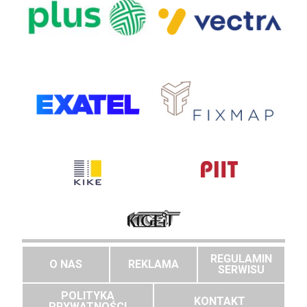
REGULAMIN
O NAS
REKLAMA
SERWISU
POLITYKA
KONTAKT
PRYWATNOŚCI