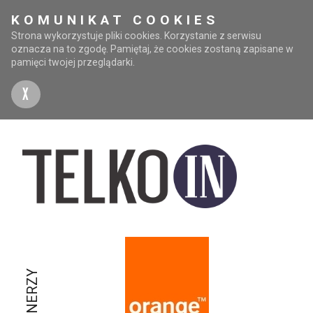
KOMUNIKAT COOKIES
Strona wykorzystuje pliki cookies. Korzystanie z serwisu
oznacza na to zgodę. Pamiętaj, że cookies zostaną zapisane w
pamięci twojej przeglądarki.
X
PARTNERZY