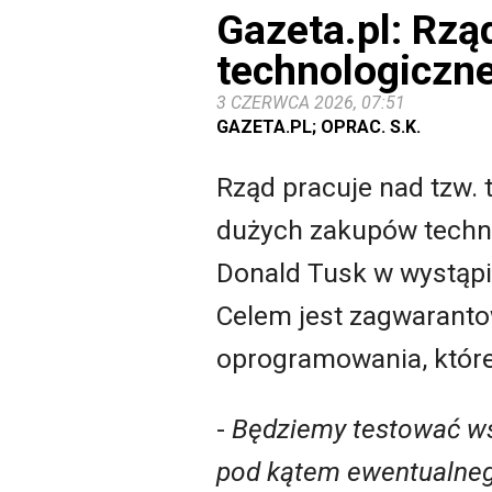
Gazeta.pl: Rzą
technologiczne
3 CZERWCA 2026, 07:51
GAZETA.PL; OPRAC. S.K.
Rząd pracuje nad tzw. 
dużych zakupów techno
Donald Tusk w wystąp
Celem jest zagwaranto
oprogramowania, któr
-
Będziemy testować wsz
pod kątem ewentualnego