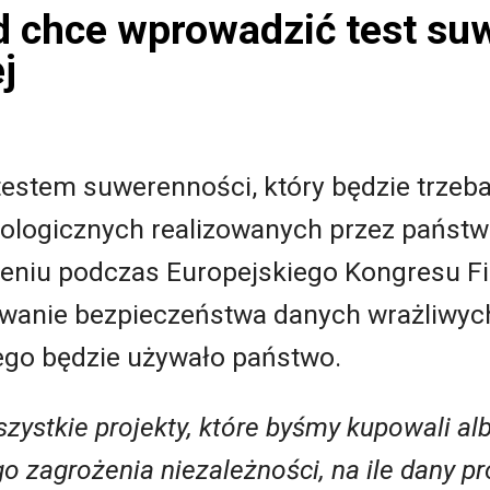
d chce wprowadzić test su
j
testem suwerenności, który będzie trzeb
logicznych realizowanych przez państwo
ieniu podczas Europejskiego Kongresu F
wanie bezpieczeństwa danych wrażliwyc
ego będzie używało państwo.
ystkie projekty, które byśmy kupowali al
 zagrożenia niezależności, na ile dany p