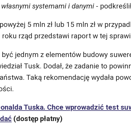
d własnymi systemami i danymi
- podkreśli
owyżej 5 mln zł lub 15 mln zł w przypad
 roku rząd przedstawi raport w tej sprawi
a być jednym z elementów budowy suwer
iedział Tusk. Dodał, że zadanie to powinn
państwa. Taką rekomendację wydała powo
ości.
onalda Tuska. Chce wprowadzić test su
zdać
(dostęp płatny)