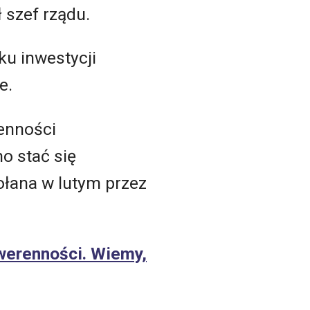
ł szef rządu.
ku inwestycji
e.
enności
o stać się
łana w lutym przez
werenności. Wiemy,