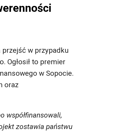
werenności
a przejść w przypadku
. Ogłosił to premier
inansowego w Sopocie.
h oraz
bo współfinansowali,
rojekt zostawia państwu