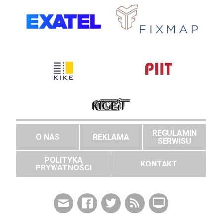
REGULAMIN
O NAS
REKLAMA
SERWISU
POLITYKA
KONTAKT
PRYWATNOŚCI