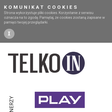
KOMUNIKAT COOKIES
Strona wykorzystuje pliki cookies. Korzystanie z serwisu
oznacza na to zgodę. Pamiętaj, że cookies zostaną zapisane w
pamięci twojej przeglądarki.
X
PARTNERZY