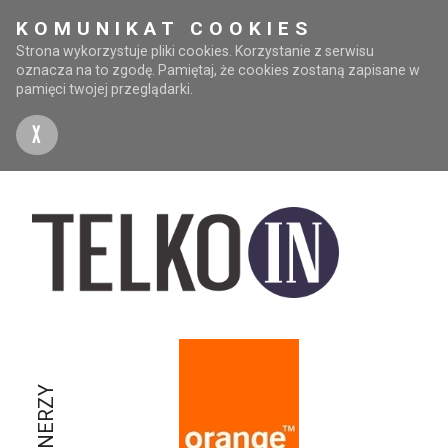
KOMUNIKAT COOKIES
Strona wykorzystuje pliki cookies. Korzystanie z serwisu
oznacza na to zgodę. Pamiętaj, że cookies zostaną zapisane w
pamięci twojej przeglądarki.
X
PARTNERZY