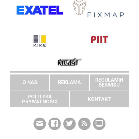
REGULAMIN
O NAS
REKLAMA
SERWISU
POLITYKA
KONTAKT
PRYWATNOŚCI