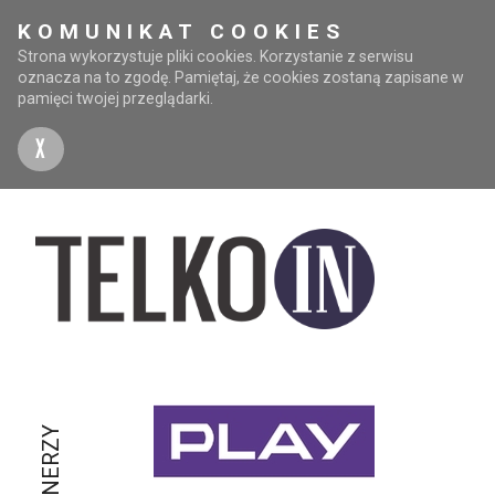
KOMUNIKAT COOKIES
Strona wykorzystuje pliki cookies. Korzystanie z serwisu
oznacza na to zgodę. Pamiętaj, że cookies zostaną zapisane w
pamięci twojej przeglądarki.
X
PARTNERZY