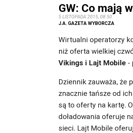
GW: Co mają w 
5 LISTOPADA 2015, 08:50
J.A. GAZETA WYBORCZA
Wirtualni operatorzy k
niż oferta wielkiej cz
Vikings i Lajt Mobile
- 
Dziennik zauważa, że 
znacznie tańsze od ic
są to oferty na kartę.
doładowania oferuje na
sieci. Lajt Mobile ofe