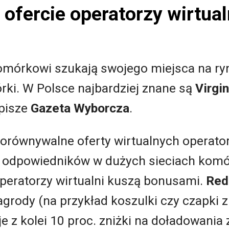
ofercie operatorzy wirtual
omórkowi szukają swojego miejsca na ryn
wórki. W Polsce najbardziej znane są
Virgi
pisze
Gazeta Wyborcza
.
porównywalne oferty wirtualnych operator
h odpowiedników w dużych sieciach komó
 Operatorzy wirtualni kuszą bonusami.
Red
grody (na przykład koszulki czy czapki z 
ruje z kolei 10 proc. zniżki na doładowan