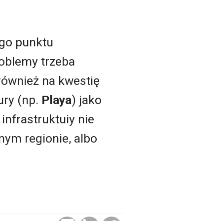
ego punktu
roblemy trzeba
 również na kwestię
ury (np.
Playa
) jako
infrastruktuiy nie
anym regionie, albo