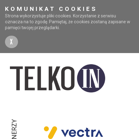
KOMUNIKAT COOKIES
Strona wykorzystuje pliki cookies. Korzystanie z serwisu
oznacza na to zgodę. Pamiętaj, że cookies zostaną zapisane w
pamięci twojej przeglądarki.
X
PARTNERZY